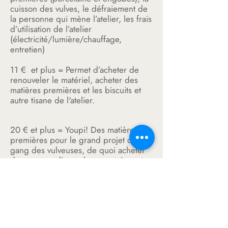
cuisson des vulves, le défraiement de
la personne qui mène l’atelier, les frais
d’utilisation de l’atelier
(électricité/lumière/chauffage,
entretien)
11 € et plus = Permet d’acheter de
renouveler le matériel, acheter des
matières premières et les biscuits et
autre tisane de l'atelier.
20 € et plus = Youpi! Des matières
premières pour le grand projet de la
gang des vulveuses, de quoi acheter
de nouveaux livres documentaires et
artistiques autours de la vulve et du
féminin et imprimer des infokiosques
féministes!
- de 10€ = pour les personnes qui
n’ont pas du tout les moyens