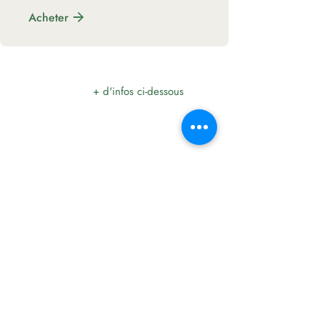
Acheter
+ d'infos ci-dessous
Nos offres
🕑 Cours ponctuel de 2h30, stage
weekend, cours sur 5 semaines ou au
trimestre.
🫶 Pour : adulte, ado, enfant-parent.
Débutant ou pratiquant.
Voir toutes nos offres